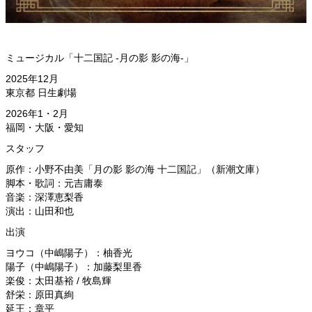
ミュージカル「十二国記 -月の影 影の海-」
2025年12月
東京都 日生劇場
2026年1・2月
福岡・大阪・愛知
スタッフ
原作：小野不由美「月の影 影の海 十二国記」（新潮文庫）
脚本・歌詞：元吉庸泰
音楽：深澤恵梨香
演出：山田和也
出演
ヨウコ（中嶋陽子）：柚香光
陽子（中嶋陽子）：加藤梨里香
楽俊：太田基裕 / 牧島輝
舒栄：原田真絢
延王：章平