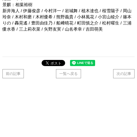
景麒：相葉裕樹
新井海人 / 伊藤俊彦 / 今村洋一 / 岩城舞 / 植木達也 / 桜雪陽子 / 岡山
玲奈 / 木村和磨 / 木村優希 / 熊野義貴 / 小林風花 / 小宮山稜介 / 篠本
りの / 轟晃遙 / 豊田由佳乃 / 船﨑晴花 / 町田慎之介 / 松村曜生 / 三浦
優水香 / 三上莉衣菜 / 矢野友実 / 山名孝幸 / 吉田萌美
前の記事
一覧へ戻る
次の記事