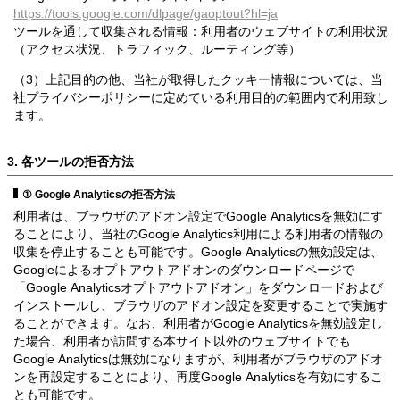
https://tools.google.com/dlpage/gaoptout?hl=ja
ツールを通して収集される情報：利用者のウェブサイトの利用状況
（アクセス状況、トラフィック、ルーティング等）
（3）上記目的の他、当社が取得したクッキー情報については、当
社プライバシーポリシーに定めている利用目的の範囲内で利用致し
ます。
3. 各ツールの拒否方法
① Google Analyticsの拒否方法
利用者は、ブラウザのアドオン設定でGoogle Analyticsを無効にす
ることにより、当社のGoogle Analytics利用による利用者の情報の
収集を停止することも可能です。Google Analyticsの無効設定は、
Googleによるオプトアウトアドオンのダウンロードページで
「Google Analyticsオプトアウトアドオン」をダウンロードおよび
インストールし、ブラウザのアドオン設定を変更することで実施す
ることができます。なお、利用者がGoogle Analyticsを無効設定し
た場合、利用者が訪問する本サイト以外のウェブサイトでも
Google Analyticsは無効になりますが、利用者がブラウザのアドオ
ンを再設定することにより、再度Google Analyticsを有効にするこ
とも可能です。