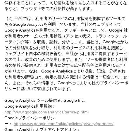
保存することによって、同じ情報を繰り返し入力することがなくな
るなど、ブラウザ上等での利便性が高まります。
（2）当社では、利用者のサービスの利用状況を把握するツールで
あるGoogle Analyticsを利用しています。当社のウェブサイトで
Google Analyticsを利用すると、クッキーをもとにして、Google 社
が利用者のサービスの利用状況（アクセス状況、トラフィック、ル
ーティング等）を収集、記録、分析します。当社は、Google社から
その分析結果を受け取り、利用者のサービスの利用状況を把握し、
ウェブサイト自体の機能改善や、当社から利用者に提供するサービ
スの向上、改善のために使用します。また、ツール提供者にも利用
者の情報が提供され、利用者に対する広告配信等に利用されること
があります。なお、Google Analyticsにより収集、記録、分析され
た利用者の情報には、特定の個人を識別する情報は一切含まれませ
ん。また、それらの情報は、Google社により同社のプライバシーポ
リシーに基づいて管理されています。
Google Analytics ツール提供者: Google Inc.
Google Analytics利用規約：
http://www.google.com/analytics/terms/jp.html
Googleプライバシーポリシ
ー：
http://www.google.com/intl/ja/policies/privacy/partners/
Google Analyticsオプトアウトアドオン：