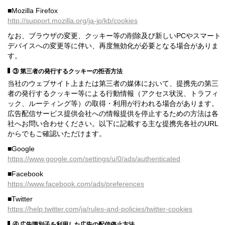
■Mozilla Firefox
http://support.mozilla.org/ja-jp/kb/cookies
なお、ブラウザの変更、クッキー等の削除及び新しいPCやスマート
デバイスへの変更等に伴い、再度無効化が必要となる場合がありま
す。
③ 第三者の発行するクッキーの拒否方法
当社のウェブサイト上または第三者の媒体において、提携先の第三
者の発行するクッキー等による行動情報（アクセス状況、トラフィ
ック、ルーティング等）の取得・利用が行われる場合があります。
広告配信サービス提供会社への情報提供を停止するための方法は各
社へお問い合わせください。以下に記載する主な提携先各社のURL
からでもご確認いただけます。
■Google
https://www.google.com/settings/u/0/ads/authenticated
■Facebook
https://www.facebook.com/ads/preferences
■Twitter
https://help.twitter.com/ja/rules-and-policies/twitter-cookies
④ 広告識別子を利用した広告の配信停止方法