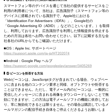
スマートフォン等のデバイスを通じて当社の提供するサービスをご
利用の利用者について、当社は、広告識別子（スマートフォン等の
デバイスに搭載されている識別子で、Apple社における
「Identification For Advertisers（IDFA）」、Google社の
「Google Advertising ID（ADID）」などのこといいます。）を取得
し、利用しております。広告識別子を利用した情報提供を停止する
ための方法は各社へお問い合わせください。以下に記載する主な会
社各社のURLからでもご確認いただけます。
■iOS：Apple Inc. サポートページ
https://support.apple.com/ja-jp/HT202074
■Android：Google Play ヘルプ
https://support.google.com/googleplay/answer/3405269
⑤ ビーコンを拒否する方法
Webビーコンは、JavaScriptタグが含まれている場合、ウェブペー
ジに含まれる他のコンテンツ要求と同様、オプトアウトや拒否する
ことはできません。ただし、電子メール内のビーコンは、一般的に
受信したメッセージに含まれる画像をダウンロードしないことで無
効にできますが、この方法は電子メールソフトの機能に依存してお
り、常に無効化できるとは限りません。その場合は購読しているメ
ールマガジンの配信手続き自体をご停止くださるようお願いしま