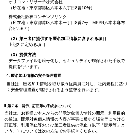
オリコン・リサーチ株式会社
（所在地：東京都港区六本木六丁目8番10号）
株式会社阪神コンテンツリンク
（所在地：東京都港区六本木一丁目8番7号 MFPR六本木麻布
台ビル6Ｆ）
（2）第三者に提供する匿名加工情報に含まれる項目
上記2.に定める項目
（3）提供方法
データファイルを暗号化し、セキュリティが確保された手段で
提供を行います。
4. 匿名加工情報の安全管理措置
当社は、匿名加工情報を取り扱う従業員に対し、社内規程に基づ
く安全管理措置が遂行されるよう監督を行います。
第７条 開示、訂正等の手続きについて
当社は、お客様ご本人からの開示対象個人情報の開示、利用目的
の通知、開示対象個人情報の内容が事実に反する場合等における
訂正等、利用停止等および第三者提供の停止（以下「開示等」と
いう。）については次の方法でお手続きください。