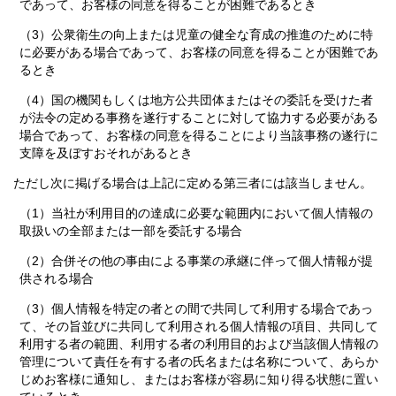
であって、お客様の同意を得ることが困難であるとき
（3）公衆衛生の向上または児童の健全な育成の推進のために特
に必要がある場合であって、お客様の同意を得ることが困難であ
るとき
（4）国の機関もしくは地方公共団体またはその委託を受けた者
が法令の定める事務を遂行することに対して協力する必要がある
場合であって、お客様の同意を得ることにより当該事務の遂行に
支障を及ぼすおそれがあるとき
ただし次に掲げる場合は上記に定める第三者には該当しません。
（1）当社が利用目的の達成に必要な範囲内において個人情報の
取扱いの全部または一部を委託する場合
（2）合併その他の事由による事業の承継に伴って個人情報が提
供される場合
（3）個人情報を特定の者との間で共同して利用する場合であっ
て、その旨並びに共同して利用される個人情報の項目、共同して
利用する者の範囲、利用する者の利用目的および当該個人情報の
管理について責任を有する者の氏名または名称について、あらか
じめお客様に通知し、またはお客様が容易に知り得る状態に置い