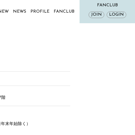
FANCLUB
 NEW
NEWS
PROFILE
FANCLUB
JOIN
LOGIN
7階
祝日年末年始除く）